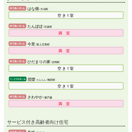
はな畑
/大潟町
空き1室
たんぽぽ
/石坂町
満室
今里
/新上五島町
満室
ひだまりの家
/吉岡町
空き1室
団欒
/梅田町
だんらん
空き1室
さわやか
/瀬戸越
満室
サービス付き高齢者向け住宅