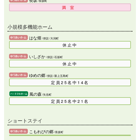
長坂
/長坂町
満室
小規模多機能ホーム
はな畑
/併設
/大潟町
休止中
いしざか
/併設
/石坂町
休止中
ゆめの郷
/併設
/新上五島町
定員25名中14名
風の森
/矢岳町
定員25名中21名
ショートステイ
こもれびの郷
/長坂町