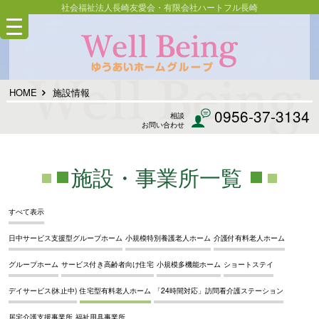
社会福祉法人長崎友愛会・有限会社ハートフル長崎
HOME
施設情報
0956-37-3134
相談
お問い合わせ
施設・事業所一覧
すべて表示
日中サービス支援型グループホーム
小規模特別養護老人ホーム
介護付有料老人ホーム
グループホーム
サービス付き高齢者向け住宅
小規模多機能ホーム
ショートステイ
デイサービス(休止中)
住宅型有料老人ホーム
「24時間対応」訪問看介護ステーション
居宅介護支援事業所
福祉用具事業所