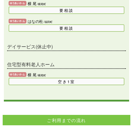
横 尾
/横尾町
要相談
はなの杜
/福田町
要相談
デイサービス(休止中)
住宅型有料老人ホーム
横 尾
/横尾町
空き1室
ご利用までの流れ