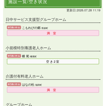
施設一覧/空き状況
更新日:2026.07.28 11:19
日中サービス支援型グループホーム
こもれびの郷
/長坂町
満室
小規模特別養護老人ホーム
横 尾
/横尾町
空き2室
介護付有料老人ホーム
はなの杜
/福田町
満室
グループホーム