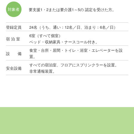
対象者
要支援1・2または要介護1～5の 認定を受けた方。
登録定員
24名（うち、通い：12名／日、泊まり：6名／日）
6室（すべて個室）
宿 泊 室
ベッド・収納家具・ナースコール付き。
食堂・台所・居間・トイレ・浴室・エレベーターを設
設 備
置。
すべての宿泊室、フロアにスプリンクラーを設置。
安全設備
非常通報装置。