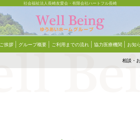
社会福祉法人長崎友愛会・有限会社ハートフル長崎
ご挨拶
グループ概要
ご利用までの流れ
協力医療機関
お知
相談
・