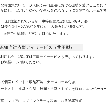
的な雰囲気の中で、少人数で共同生活における援助を受けることに
やかにし、安定した穏やかな生活を送れるように支援するホームで
、ほぼ自立されているが、中等程度の認知症があり、要
たは要介護1～5の認定を受けた一人暮らしが困難な方。
※若年性認知症の方にも対応いたします。
認知症対応型デイサービス（共用型）
を利用した、認知症対応型デイサービスも行なっております。
、お気軽にご相談ください。
べて個室）ベッド・収納家具・ナースコール付き。
ユニットとし、食堂・台所・居間・浴室・トイレを設置。エレベータ
居室、フロアにスプリンクラーを設置。非常通報装置。