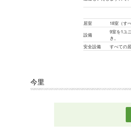
居室
18室（
9室を1
設備
き。
安全設備
すべての
今里