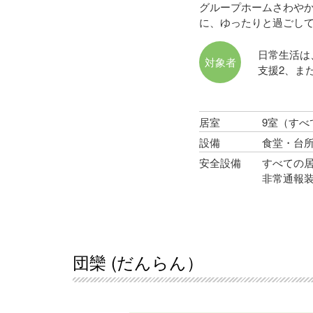
グループホームさわや
に、ゆったりと過ごし
日常生活は
対象者
支援2、ま
居室
9室（す
設備
食堂・台
安全設備
すべての
非常通報
団欒 (だんらん）