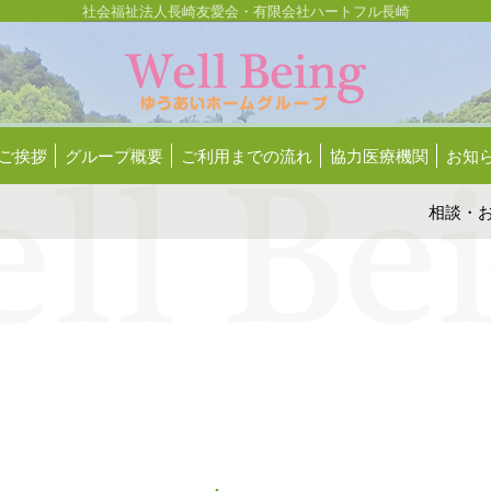
社会福祉法人長崎友愛会・有限会社ハートフル長崎
ご挨拶
グループ概要
ご利用までの流れ
協力医療機関
お知
相談
・