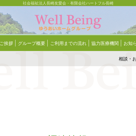
社会福祉法人長崎友愛会・有限会社ハートフル長崎
ご挨拶
グループ概要
ご利用までの流れ
協力医療機関
お知
相談
・