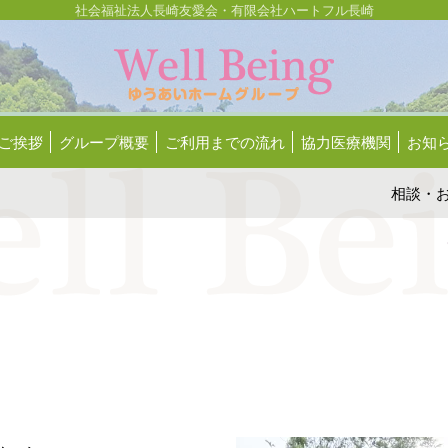
社会福祉法人長崎友愛会・有限会社ハートフル長崎
ご挨拶
グループ概要
ご利用までの流れ
協力医療機関
お知
相談
・