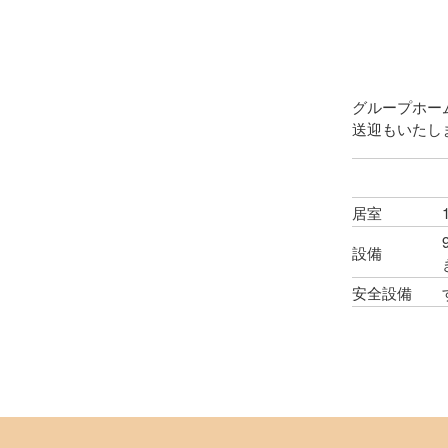
グループホー
送迎もいたし
居室
設備
安全設備