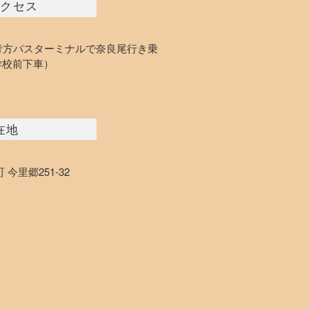
クセス
青方バスターミナルで奈良尾行き乗
学校前下車）
在地
今里郷251-32