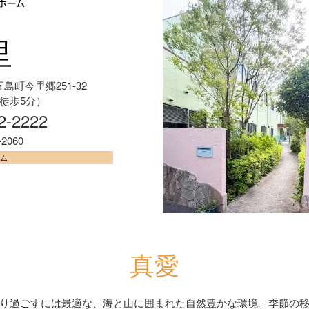
里
五島町今里郷251-32
徒歩5分）
52-2222
-2060
ーム
真愛
り過ごすには最適な、海と山に囲まれた自然豊かな環境。季節の