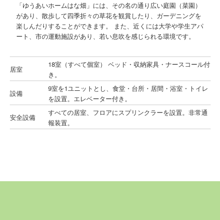
「ゆうあいホームはな畑」には、その名の通り広い庭園（菜園）
があり、散歩して四季折々の草花を観賞したり、ガーデニングを
楽しんだりすることができます。 また、近くには大学や学生アパ
ート、市の運動施設があり、若い息吹を感じられる環境です。
18室（すべて個室） ベッド・収納家具・ナースコール付
居室
き。
9室を1ユニットとし、食堂・台所・居間・浴室・トイレ
設備
を設置。エレベーター付き。
すべての居室、フロアにスプリンクラーを設置。非常通
安全設備
報装置。