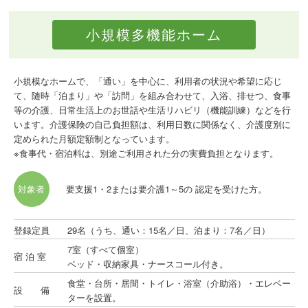
小規模多機能ホーム
小規模なホームで、「通い」を中心に、利用者の状況や希望に応じ
て、随時「泊まり」や「訪問」を組み合わせて、入浴、排せつ、食事
等の介護、日常生活上のお世話や生活リハビリ（機能訓練）などを行
います。介護保険の自己負担額は、利用日数に関係なく、介護度別に
定められた月額定額制となっています。
※食事代・宿泊料は、別途ご利用された分の実費負担となります。
対象者
要支援1・2または要介護1～5の 認定を受けた方。
登録定員
29名（うち、通い：15名／日、泊まり：7名／日）
7室（すべて個室）
宿 泊 室
ベッド・収納家具・ナースコール付き。
食堂・台所・居間・トイレ・浴室（介助浴）・エレベー
設 備
ターを設置。