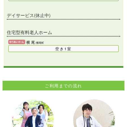
デイサービス(休止中)
住宅型有料老人ホーム
横 尾
/横尾町
空き1室
ご利用までの流れ