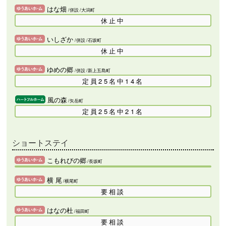
はな畑
/併設
/大潟町
休止中
いしざか
/併設
/石坂町
休止中
ゆめの郷
/併設
/新上五島町
定員25名中14名
風の森
/矢岳町
定員25名中21名
ショートステイ
こもれびの郷
/長坂町
横 尾
/横尾町
要相談
はなの杜
/福田町
要相談