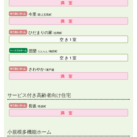
満室
今里
/新上五島町
満室
ひだまりの家
/吉岡町
空き1室
団欒
/梅田町
だんらん
空き1室
さわやか
/瀬戸越
満室
サービス付き高齢者向け住宅
長坂
/長坂町
満室
小規模多機能ホーム